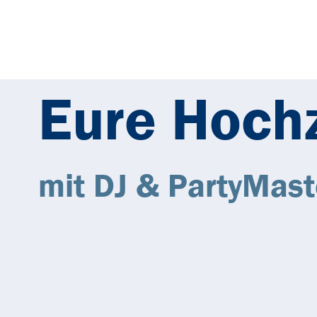
SERVICES
ÜBER MICH
REFERE
Eure Hochz
mit DJ & PartyMas