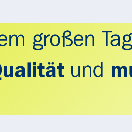
em großen Tag
und
Qualität
mu