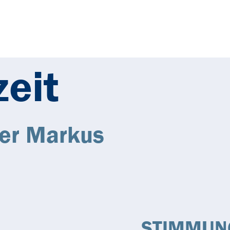
NZEN
AKTUELLES
KONTAKT
PARTNER
eit
ter Markus
STIMMUN