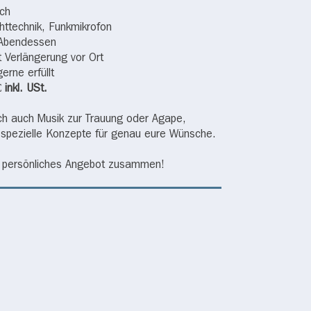
äch
httechnik, Funkmikrofon
 Abendessen
t Verlängerung vor Ort
rne erfüllt
inkl. USt.
lich auch Musik zur Trauung oder Agape,
r spezielle Konzepte für genau eure Wünsche.
in persönliches Angebot zusammen!