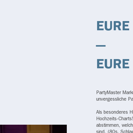
EURE
—
EURE
PartyMaster Mark
unvergessliche Pa
Als besonderes Hi
Hochzeits-Charts!
abstimmen, welch
sind. (80s, Schl